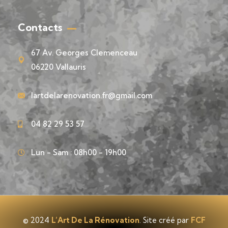
Contacts
67 Av. Georges Clemenceau
06220 Vallauris
lartdelarenovation.fr@gmail.com
04 82 29 53 57
Lun - Sam : 08h00 - 19h00
© 2024
L’Art De La Rénovation
. Site créé par
FCF