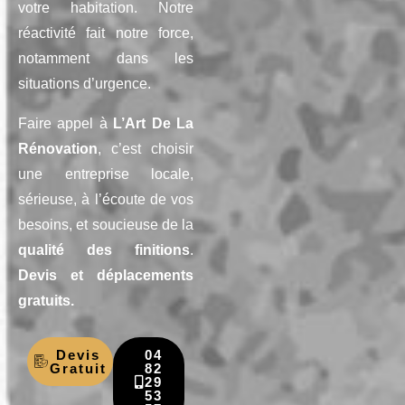
votre habitation. Notre
réactivité fait notre force,
notamment dans les
situations d’urgence.
Faire appel à
L’Art De La
Rénovation
, c’est choisir
une entreprise locale,
sérieuse, à l’écoute de vos
besoins, et soucieuse de la
qualité des finitions
.
Devis et déplacements
gratuits.
Devis
04
Gratuit
82
29
53