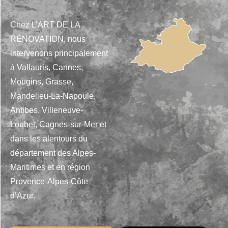
Chez L’ART DE LA
RÉNOVATION, nous
intervenons principalement
à Vallauris, Cannes,
Mougins, Grasse,
Mandelieu-La-Napoule,
Antibes, Villeneuve-
Loubet, Cagnes-sur-Mer et
dans les alentours du
département des Alpes-
Maritimes et en région
Provence-Alpes-Côte
d’Azur.