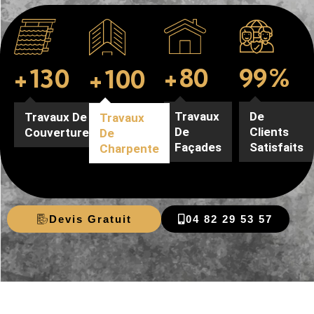
99
%
+
80
+
130
+
100
De
Travaux
Travaux De
Travaux
Clients
De
Couverture
De
Satisfaits
Façades
Charpente
Devis Gratuit
04 82 29 53 57