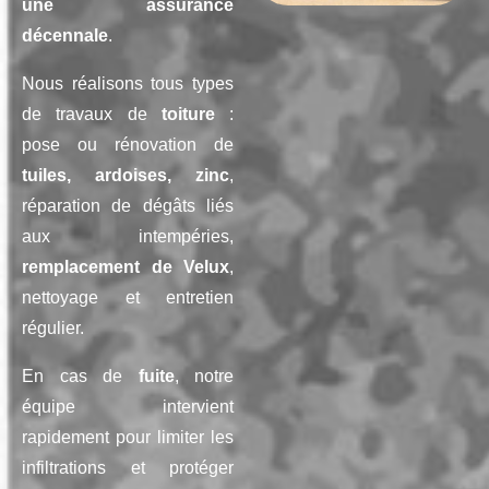
une assurance
décennale
.
Nous réalisons tous types
de travaux de
toiture
:
pose ou rénovation de
tuiles, ardoises, zinc
,
réparation de dégâts liés
aux intempéries,
remplacement de Velux
,
nettoyage et entretien
régulier.
En cas de
fuite
, notre
équipe intervient
rapidement pour limiter les
infiltrations et protéger