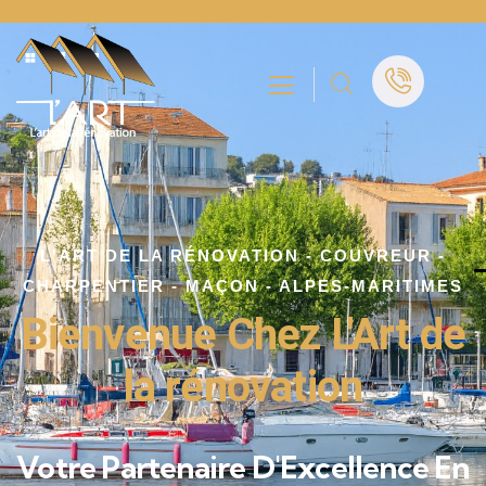
L'ART DE LA RÉNOVATION - COUVREUR -
CHARPENTIER - MAÇON - ALPES-MARITIMES
Bienvenue Chez L'Art de
la rénovation
Votre Partenaire D'Excellence En