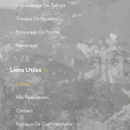
Démoussage De Toiture
Travaux De Façades
Entourage De Piscine
Ramonage
Liens Utiles
Accueil
Nos Réalisations
Contact
Politique De Confidentialité