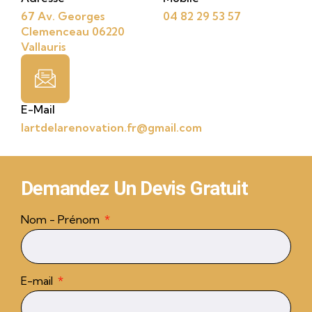
67 Av. Georges
04 82 29 53 57
Clemenceau 06220
Vallauris
E-Mail
lartdelarenovation.fr@gmail.com
Demandez Un Devis Gratuit
Nom - Prénom
E-mail