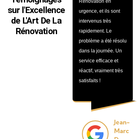
du résultat. L’équipe
Rénovation en
sur l'Excellence
a été ponctuelle,
urgence, et ils sont
de L'Art De La
professionnelle et a
intervenus très
Rénovation
terminé les travaux
rapidement. Le
dans les délais. Le
problème a été résolu
chantier a été laissé
dans la journée. Un
propre chaque jour.
service efficace et
Nous recommandons
réactif, vraiment très
cette société les yeux
satisfaits !
fermés !
Jean-
Marc
Sophie