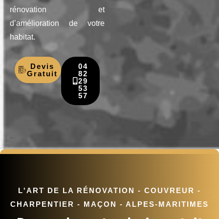
rénovation et
d’amélioration de votre
habitat.
Devis
04
Gratuit
82
29
53
57
L'ART DE LA RÉNOVATION - COUVREUR -
CHARPENTIER - MAÇON - ALPES-MARITIMES