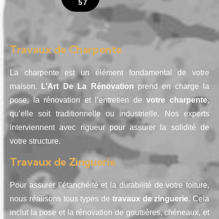
57
Travaux de Charpente
La charpente est un élément fondamental de votre
maison.
L’Art De La Rénovation
prend en charge la
pose, la rénovation et l’entretien de
votre charpente
,
qu’elle soit traditionnelle ou industrielle. Nos experts
interviennent avec rigueur pour assurer la solidité de
votre structure.
Travaux de Zinguerie
Pour assurer l’étanchéité et la durabilité de votre toiture,
nous réalisons tous types de
travaux de zinguerie
. Cela
inclut la pose et la rénovation de gouttières, chéneaux, et