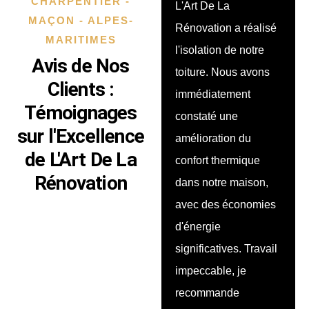
CHARPENTIER -
L'Art De La
Nous avons fait
MAÇON - ALPES-
Rénovation a réalisé
rénover notre
MARITIMES
l'isolation de notre
terrasse par cette
Avis de Nos
toiture. Nous avons
société, et le résultat
Clients :
immédiatement
est superbe ! Les
Témoignages
constaté une
artisans ont fait
sur l'Excellence
amélioration du
preuve de
de L'Art De La
confort thermique
professionnalisme et
Rénovation
dans notre maison,
de créativité pour
avec des économies
aménager l’espace.
d'énergie
Nous sommes
significatives. Travail
vraiment contents du
impeccable, je
résultat, parfait pour
recommande
profiter de notre