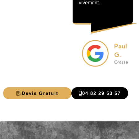
vivement.
extérieur.
Emman
Paul
B.
G.
Mandelie
Grasse
Napoule
Devis Gratuit
04 82 29 53 57