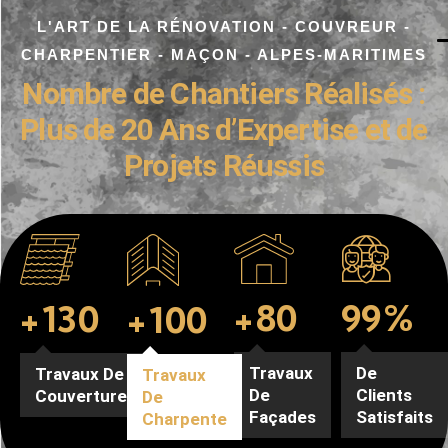
L'ART DE LA RÉNOVATION - COUVREUR -
CHARPENTIER - MAÇON - ALPES-MARITIMES
Nombre de Chantiers Réalisés :
Plus de 20 Ans d’Expertise et de
Projets Réussis
99
%
+
80
+
130
+
100
De
Travaux
Travaux De
Travaux
Clients
De
Couverture
De
Satisfaits
Façades
Charpente