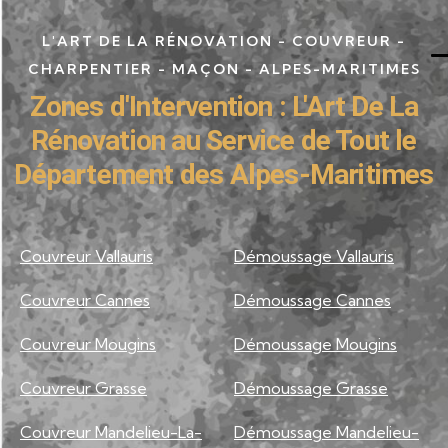
L'ART DE LA RÉNOVATION - COUVREUR -
CHARPENTIER - MAÇON - ALPES-MARITIMES
Zones d'Intervention : L'Art De La
Rénovation au Service de Tout le
Département des Alpes-Maritimes
Couvreur Vallauris
Démoussage Vallauris
Couvreur Cannes
Démoussage Cannes
Couvreur Mougins
Démoussage Mougins
Couvreur Grasse
Démoussage Grasse
Couvreur Mandelieu-La-
Démoussage Mandelieu-