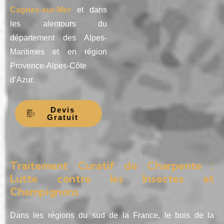
Cagnes-sur-Mer
et dans
les alentours du
département des Alpes-
Maritimes et en région
Provence-Alpes-Côte
d’Azur.
Devis
Gratuit
Traitement Curatif de Charpente :
Lutte contre les Insectes et
Champignons
Dans les régions du sud de la France, le bois de la