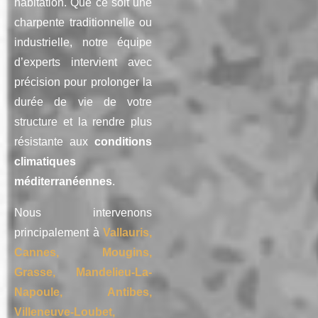
habitation. Que ce soit une
charpente traditionnelle ou
industrielle, notre équipe
d’experts intervient avec
précision pour prolonger la
durée de vie de votre
structure et la rendre plus
résistante aux
conditions
climatiques
méditerranéennes
.
Nous intervenons
principalement à
Vallauris,
Cannes, Mougins,
Grasse, Mandelieu-La-
Napoule, Antibes,
Villeneuve-Loubet,