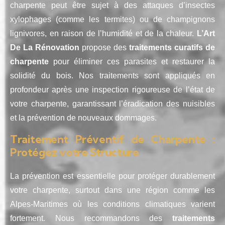
charpente peut être sujet à des attaques d’insectes
xylophages (comme les termites) ou de champignons
lignivores, en raison de l’humidité et de la chaleur.
L’Art
De La Rénovation
propose des
traitements curatifs de
charpente
pour éliminer ces parasites et restaurer la
solidité du bois. Nos traitements sont appliqués en
profondeur après une inspection rigoureuse de l’état de
votre charpente, garantissant l’éradication des nuisibles
et la prévention de nouveaux dommages.
Traitement Préventif de Charpente :
Protégez votre Structure
La prévention est essentielle pour protéger durablement
votre charpente, surtout dans une région comme les
Alpes-Maritimes où les conditions climatiques varient
fortement. Nous recommandons des
traitements