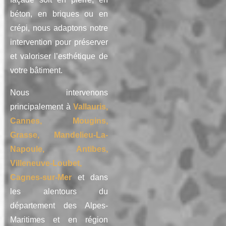
béton, en briques ou en
crépi, nous adaptons notre
intervention pour préserver
et valoriser l’esthétique de
votre bâtiment.
Nous intervenons
principalement à
Vallauris,
Cannes, Mougins,
Grasse, Mandelieu-La-
Napoule, Antibes,
Villeneuve-Loubet,
Cagnes-sur-Mer
et dans
les alentours du
département des Alpes-
Maritimes et en région