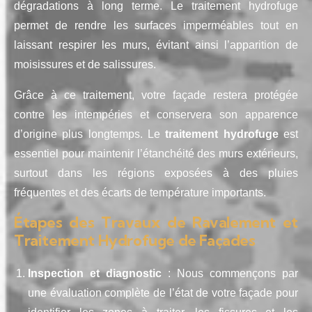
dégradations à long terme. Le traitement hydrofuge
permet de rendre les surfaces imperméables tout en
laissant respirer les murs, évitant ainsi l’apparition de
moisissures et de salissures.
Grâce à ce traitement, votre façade restera protégée
contre les intempéries et conservera son apparence
d’origine plus longtemps. Le
traitement hydrofuge
est
essentiel pour maintenir l’étanchéité des murs extérieurs,
surtout dans les régions exposées à des pluies
fréquentes et des écarts de température importants.
Étapes des Travaux de Ravalement et
Traitement Hydrofuge de Façades
Inspection et diagnostic
: Nous commençons par
une évaluation complète de l’état de votre façade pour