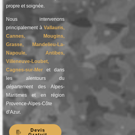
propre et soignée.
Nous intervenons
principalement à
Vallauris,
Cannes, Mougins,
Grasse, Mandelieu-La-
Napoule, Antibes,
Villeneuve-Loubet,
Cagnes-sur-Mer
et dans
les alentours du
département des Alpes-
Maritimes et en région
Provence-Alpes-Côte
d’Azur.
Devis
Gratuit