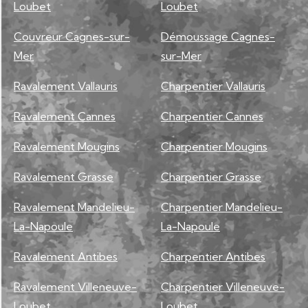
Loubet
Loubet
Couvreur Cagnes-sur-
Démoussage Cagnes-
Mer
sur-Mer
Ravalement Vallauris
Charpentier Vallauris
Ravalement Cannes
Charpentier Cannes
Ravalement Mougins
Charpentier Mougins
Ravalement Grasse
Charpentier Grasse
Ravalement Mandelieu-
Charpentier Mandelieu-
La-Napoule
La-Napoule
Ravalement Antibes
Charpentier Antibes
Ravalement Villeneuve-
Charpentier Villeneuve-
Loubet
Loubet