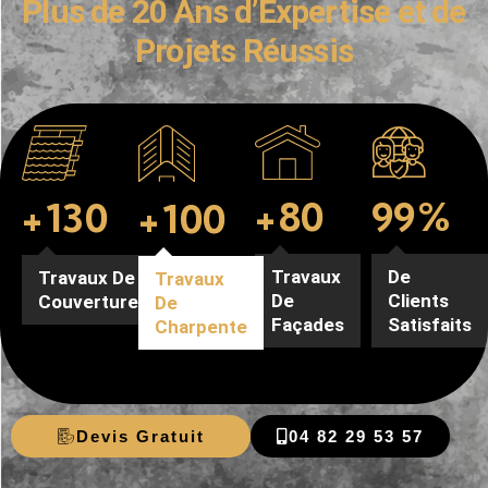
Plus de 20 Ans d’Expertise et de
Projets Réussis
99
%
+
80
+
130
+
100
De
Travaux
Travaux De
Travaux
Clients
De
Couverture
De
Satisfaits
Façades
Charpente
Devis Gratuit
04 82 29 53 57