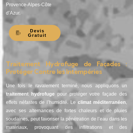
Provence-Alpes-Côte
d’Azur.
Devis
Gratuit
Traitement Hydrofuge de Façades :
Protéger Contre les Intempéries
Une fois le ravalement terminé, nous appliquons un
traitement hydrofuge
pour protéger votre façade des
effets néfastes de l’humidité. Le
climat méditerranéen
,
avec ses alternances de fortes chaleurs et de pluies
soudaines, peut favoriser la pénétration de l’eau dans les
matériaux, provoquant des infiltrations et des