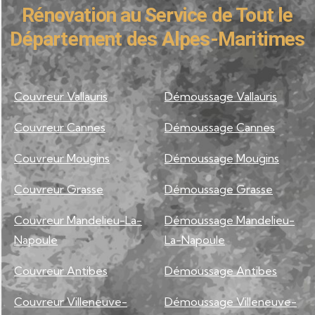
Rénovation au Service de Tout le
Département des Alpes-Maritimes
Couvreur Vallauris
Démoussage Vallauris
Couvreur Cannes
Démoussage Cannes
Couvreur Mougins
Démoussage Mougins
Couvreur Grasse
Démoussage Grasse
Couvreur Mandelieu-La-
Démoussage Mandelieu-
Napoule
La-Napoule
Couvreur Antibes
Démoussage Antibes
Couvreur Villeneuve-
Démoussage Villeneuve-