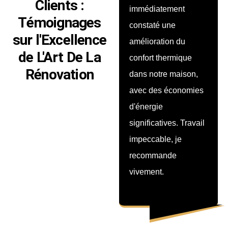
Clients :
immédiatement
est superbe ! Les
Témoignages
constaté une
artisans ont fait
sur l'Excellence
amélioration du
preuve de
de L'Art De La
confort thermique
professionnalisme et
Rénovation
dans notre maison,
de créativité pour
avec des économies
aménager l’espace.
d'énergie
Nous sommes
significatives. Travail
vraiment contents du
impeccable, je
résultat, parfait pour
recommande
profiter de notre
vivement.
extérieur.