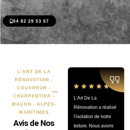
04 82 29 53 57
L'ART DE LA
RÉNOVATION -
COUVREUR -
CHARPENTIER -
L'Art De La
Nous avons fait
MAÇON - ALPES-
Rénovation a réalisé
rénover notre
MARITIMES
l'isolation de notre
terrasse par cette
Avis de Nos
toiture. Nous avons
société, et le résultat