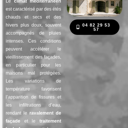
Le
climat méditerranéen
est caractérisé par des étés
chauds et secs et des
04 82 29 53
hivers plus doux, souvent
57
accompagnés de pluies
intenses. Ces conditions
peuvent accélérer le
vieillissement des façades,
en particulier pour les
maisons mal protégées.
Les variations de
température favorisent
l’apparition de fissures et
les infiltrations d’eau,
rendant le
ravalement de
façade
et le
traitement