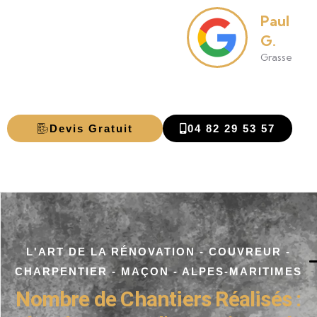
Emmanu
Paul
B.
G.
Mandelieu-
Grasse
Napoule
Devis Gratuit
04 82 29 53 57
L'ART DE LA RÉNOVATION - COUVREUR -
CHARPENTIER - MAÇON - ALPES-MARITIMES
Nombre de Chantiers Réalisés :