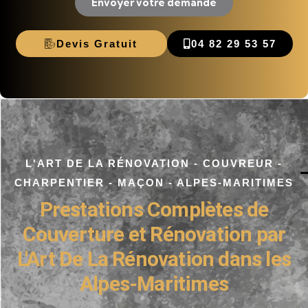
Envoyer votre demande
Devis Gratuit
04 82 29 53 57
L'ART DE LA RÉNOVATION - COUVREUR -
CHARPENTIER - MAÇON - ALPES-MARITIMES
Prestations Complètes de
Couverture et Rénovation par
L'Art De La Rénovation dans les
Alpes-Maritimes