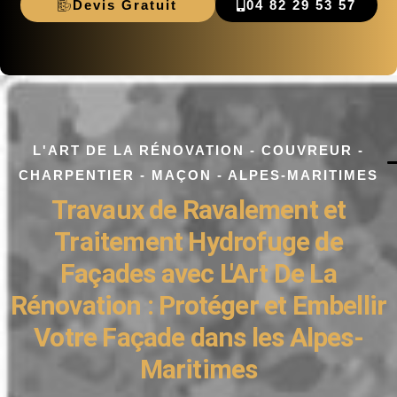
Devis Gratuit
04 82 29 53 57
L'ART DE LA RÉNOVATION - COUVREUR -
CHARPENTIER - MAÇON - ALPES-MARITIMES
Travaux de Ravalement et
Traitement Hydrofuge de
Façades avec L'Art De La
Rénovation : Protéger et Embellir
Votre Façade dans les Alpes-
Maritimes