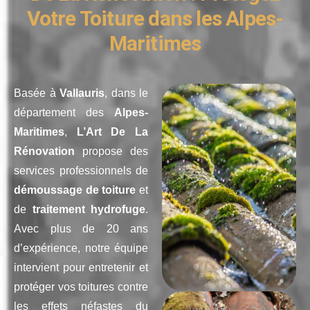
Votre Toiture dans les Alpes-
Maritimes
Basée à
Vallauris
, dans le
département des
Alpes-
Maritimes
,
L’Art De La
Rénovation
propose des
services professionnels de
démoussage de toiture
et
de
traitement hydrofuge
.
Avec plus de 20 ans
d’expérience, notre équipe
intervient pour entretenir et
protéger vos toitures contre
les effets néfastes du