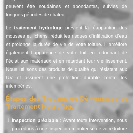
peuvent être soudaines et abondantes, suivies de
longues périodes de chaleur.
Le
traitement hydrofuge
prévient la réapparition des
mousses et lichens, réduit les risques d’infiltration d’eau
et prolonge la durée de vie de votre toiture. Il améliore
également l’apparence de votre toit en redonnant de
l’éclat aux matériaux et en retardant leur vieillissement.
Nous utilisons des produits de qualité qui résistent aux
UV et assurent une protection durable contre les
intempéries.
Étapes des Travaux de Démoussage et
Traitement Hydrofuge
Inspection préalable
: Avant toute intervention, nous
procédons à une inspection minutieuse de votre toiture