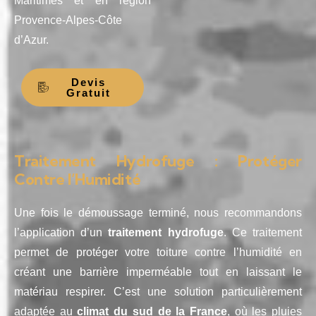
Maritimes et en région
Provence-Alpes-Côte
d’Azur.
Devis
Gratuit
Traitement Hydrofuge : Protéger
Contre l’Humidité
Une fois le démoussage terminé, nous recommandons
l’application d’un
traitement hydrofuge
. Ce traitement
permet de protéger votre toiture contre l’humidité en
créant une barrière imperméable tout en laissant le
matériau respirer. C’est une solution particulièrement
adaptée au
climat du sud de la France
, où les pluies