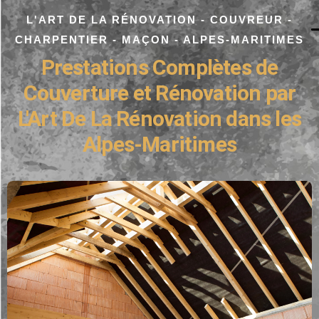
L'ART DE LA RÉNOVATION - COUVREUR -
CHARPENTIER - MAÇON - ALPES-MARITIMES
Prestations Complètes de
Couverture et Rénovation par
L'Art De La Rénovation dans les
Alpes-Maritimes