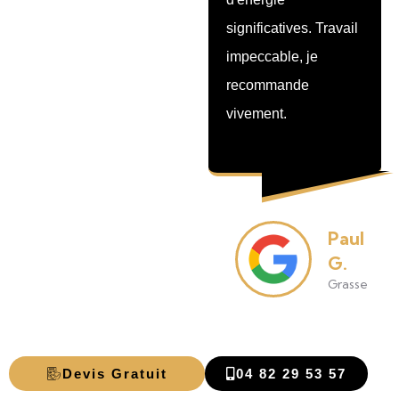
significatives. Travail
vraiment contents du
impeccable, je
résultat, parfait pour
recommande
profiter de notre
vivement.
extérieur.
Emman
Paul
B.
G.
Mandelie
Grasse
Napoule
Devis Gratuit
04 82 29 53 57