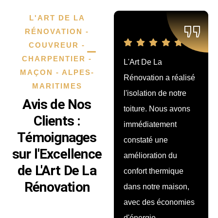
L'ART DE LA
RÉNOVATION -
COUVREUR -
CHARPENTIER -
L'Art De La
Nous avons fait
MAÇON - ALPES-
Rénovation a réalisé
rénover notre
MARITIMES
l'isolation de notre
terrasse par cette
Avis de Nos
toiture. Nous avons
société, et le résultat
Clients :
immédiatement
est superbe ! Les
Témoignages
constaté une
artisans ont fait
sur l'Excellence
amélioration du
preuve de
de L'Art De La
confort thermique
professionnalisme et
Rénovation
dans notre maison,
de créativité pour
avec des économies
aménager l’espace.
d'énergie
Nous sommes