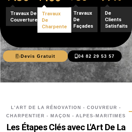
De
Travaux
Travaux De
Travaux
Clients
De
Couverture
De
Satisfaits
Façades
Charpente
Devis Gratuit
04 82 29 53 57
L'ART DE LA RÉNOVATION - COUVREUR -
CHARPENTIER - MAÇON - ALPES-MARITIMES
Les Étapes Clés avec L'Art De La