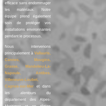
efficace sans endommager
les matériaux. Notre
équipe prend également
soin de protéger vos
installations environnantes
pendant le processus.
Nous intervenons
principalement à
Vallauris,
Cannes, Mougins,
Grasse, Mandelieu-La-
Napoule, Antibes,
Villeneuve-Loubet,
Cagnes-sur-Mer
et dans
les alentours du
département des Alpes-