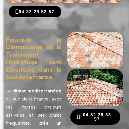
04 82 29 53 57
Pourquoi le
Démoussage et le
Traitement
Hydrofuge sont
Essentiels dans le
Sud de la France
Le
climat méditerranéen
du sud de la France, avec
ses fortes chaleurs
estivales et ses pluies
04 82 29 53
57
fréquentes, crée un