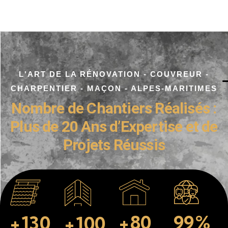
L'ART DE LA RÉNOVATION - COUVREUR -
CHARPENTIER - MAÇON - ALPES-MARITIMES
Nombre de Chantiers Réalisés :
Plus de 20 Ans d’Expertise et de
Projets Réussis
99
%
+
80
+
130
+
100