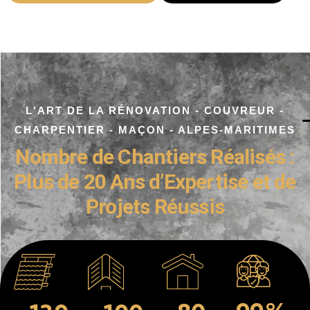
L'ART DE LA RÉNOVATION - COUVREUR -
CHARPENTIER - MAÇON - ALPES-MARITIMES
Nombre de Chantiers Réalisés :
Plus de 20 Ans d’Expertise et de
Projets Réussis