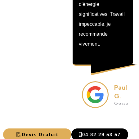
d'énergie
Nous sommes
significatives. Travail
vraiment contents du
impeccable, je
résultat, parfait pour
recommande
profiter de notre
vivement.
extérieur.
Emmanu
Paul
B.
G.
Mandelieu-
Grasse
Napoule
Devis Gratuit
04 82 29 53 57