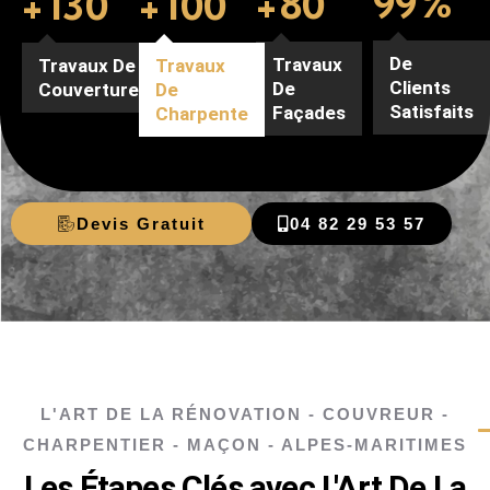
99
%
+
80
+
130
+
100
De
Travaux
Travaux De
Travaux
Clients
De
Couverture
De
Satisfaits
Façades
Charpente
Devis Gratuit
04 82 29 53 57
L'ART DE LA RÉNOVATION - COUVREUR -
CHARPENTIER - MAÇON - ALPES-MARITIMES
Les Étapes Clés avec L'Art De La