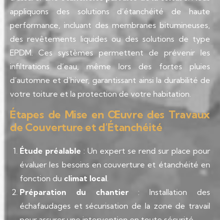
appliquons des solutions d’étanchéité de haute
performance, incluant des membranes bitumineuses,
des revêtements liquides ou des solutions de type
EPDM. Ces systèmes permettent de prévenir les
infiltrations d’eau, même lors des fortes pluies
d’automne et d’hiver, garantissant ainsi la durabilité de
votre toiture et la protection de votre habitation.
Étapes de Mise en Œuvre des Travaux
de Couverture et d’Étanchéité
Étude préalable
: Un expert se rend sur place pour
évaluer les besoins en couverture et étanchéité en
fonction du
climat local
.
Préparation du chantier
: Installation des
échafaudages et sécurisation de la zone de travail
pour assurer une intervention en toute sécurité.