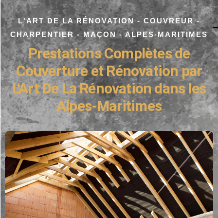
L'ART DE LA RÉNOVATION - COUVREUR -
CHARPENTIER - MAÇON - ALPES-MARITIMES
Prestations Complètes de
Couverture et Rénovation par
L'Art De La Rénovation dans les
Alpes-Maritimes