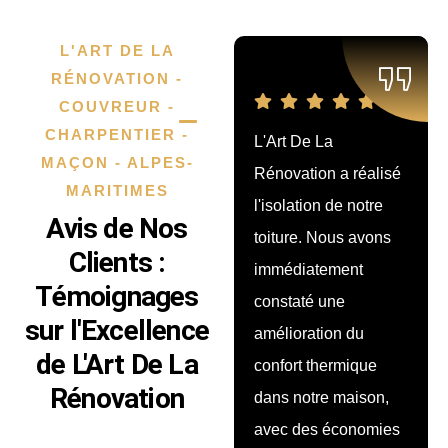
L'ART DE LA
RÉNOVATION -
COUVREUR -
CHARPENTIER -
L'Art De La
Nous avons fait
MAÇON - ALPES-
Rénovation a réalisé
rénover notre
MARITIMES
l'isolation de notre
terrasse par cette
Avis de Nos
toiture. Nous avons
société, et le résultat
Clients :
immédiatement
est superbe ! Les
Témoignages
constaté une
artisans ont fait
sur l'Excellence
amélioration du
preuve de
de L'Art De La
confort thermique
professionnalisme et
Rénovation
dans notre maison,
de créativité pour
avec des économies
aménager l’espace.