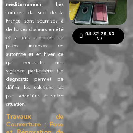
méditerranéen
. Les
toitures du sud de la
France sont soumises à
de fortes chaleurs en été
04 82 29 53
et à des épisodes de
57
pluies intenses en
automne et en hiver, ce
qui nécessite une
vigilance particulière. Ce
diagnostic permet de
définir les solutions les
plus adaptées à votre
situation.
Travaux de
Couverture : Pose
et Rénovation de