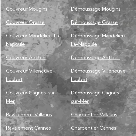
Couvreur Mougins
Démoussage Mougins
Couvreur Grasse
Démoussage Grasse
Couvreur Mandelieu-La-
Démoussage Mandelieu-
Napoule
La-Napoule
Couvreur Antibes
Démoussage Antibes
Couvreur Villeneuve-
Démoussage Villeneuve-
Loubet
Loubet
Couvreur Cagnes-sur-
Démoussage Cagnes-
Mer
sur-Mer
Ravalement Vallauris
Charpentier Vallauris
Ravalement Cannes
Charpentier Cannes