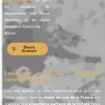
Cagnes-sur-Mer
et dans
les alentours du
département des Alpes-
Maritimes et en région
Provence-Alpes-Côte
d’Azur.
Devis
Gratuit
Étanchéité de Toiture : Protection
contre les Intempéries
L’un des aspects les plus importants pour protéger
votre maison dans le
climat du sud de la France
est
d’assurer une
étanchéité parfaite de la toiture
. Nous