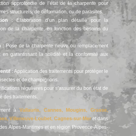
tion approfondie de l’état de la charpente pour
mes structurels, de déformation, ou de parasites.
tion
: Élaboration d’un plan détaillé pour la
tion de la charpente, en fonction des besoins du
n
: Pose de la charpente neuve ou remplacement
en garantissant la solidité et la conformité aux
entif
: Application des traitements pour protéger le
insectes et de champignons.
ifications régulières pour s’assurer du bon état de
té des traitements.
lement à
Vallauris, Cannes, Mougins, Grasse,
bes, Villeneuve-Loubet, Cagnes-sur-Mer
et dans
 des Alpes-Maritimes et en région Provence-Alpes-