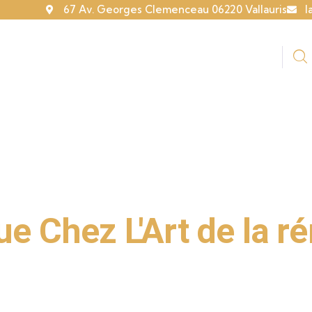
67 Av. Georges Clemenceau 06220 Vallauris
l
s Prestations
Nos Réalisations
Contact
OVATION - COUVREUR - CHARPENTIER - MAÇON -
e Chez L'Art de la r
Charpentier Mougin