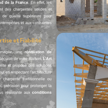
ud de la France
. En effet, les
nt des charpentes solides et
x de qualité supérieure pour
 intempéries et aux contraintes
ise et Fiabilité
dommagée, une
rénovation de
 sécurité de votre maison.
L’Art
ente et propose des solutions
ut en respectant l’architecture
 charpente traditionnelle ou
vec précision pour prolonger la
lus résistante aux
conditions