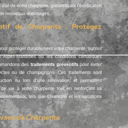
’état de votre charpente, garantissant l’éradication
on de nouveaux dommages.
ntif de Charpente : Protégez
pour protéger durablement votre charpente, surtout
Alpes-Maritimes où les conditions climatiques
commandons des
traitements préventifs
pour éviter
nsectes ou de champignons. Ces traitements sont
uction ou lors d’une rénovation, et permettent
de vie à votre charpente tout en renforçant sa
onnementaux, tels que l’humidité et les variations
avaux de Charpente