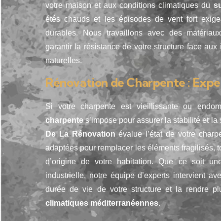
votre maison et aux conditions climatiques du
s
étés chauds et les épisodes de vent fort exige
durables. Nous travaillons avec des matériau
garantir la résistance de votre structure face aux
naturelles.
Rénovation de Charpente : Expert
Si votre charpente est vieillissante ou en
charpente
s’impose pour assurer la stabilité et la
De La Rénovation
évalue l’état de votre charp
adaptées pour remplacer les éléments fragilisés, to
d’origine de votre habitation. Que ce soit une
industrielle, notre équipe d’experts intervient a
durée de vie de votre structure et la rendre p
climatiques méditerranéennes
.