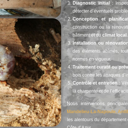
Diagnostic initial
: Inspec
détecter d’éventuels problè
Conception et planifica
construction ou la rénova
bâtiment et du
climat local
.
Installation ou rénovatio
des éléments abîmés, tout 
normes en vigueur.
Traitement curatif ou prév
bois contre les attaques d’
Contrôle et entretien
: Vér
la charpente et de l’efficaci
Nous intervenons principa
Mandelieu-La-Napoule, Anti
les alentours du département
Côte d’Azur.