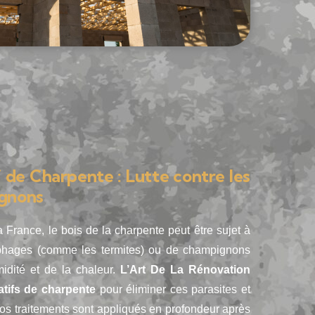
 de Charpente : Lutte contre les
ignons
 France, le bois de la charpente peut être sujet à
ophages (comme les termites) ou de champignons
midité et de la chaleur.
L’Art De La Rénovation
atifs de charpente
pour éliminer ces parasites et
 Nos traitements sont appliqués en profondeur après