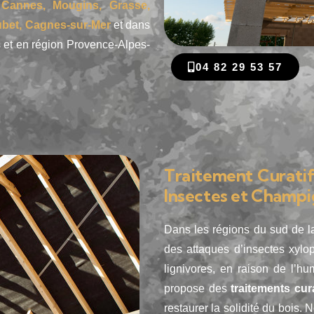
, Cannes, Mougins, Grasse,
ubet, Cagnes-sur-Mer
et dans
 et en région Provence-Alpes-
04 82 29 53 57
Traitement Curatif
Insectes et Champ
Dans les régions du sud de la
des attaques d’insectes xyl
lignivores, en raison de l’hu
propose des
traitements cur
restaurer la solidité du bois.