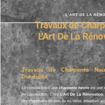
L'ART DE LA RÉN
Travaux de Charpe
L'Art De La Rénov
Travaux de Charpente Neu
Durabilité
La construction d’une
charpente neuve
est une é
de construction. Chez
L’Art De La Rénovation
,
des charpentes en bois ou en métal, adaptées aux