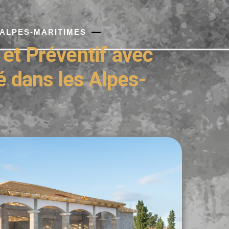
 ALPES-MARITIMES
 et Préventif avec
té dans les Alpes-