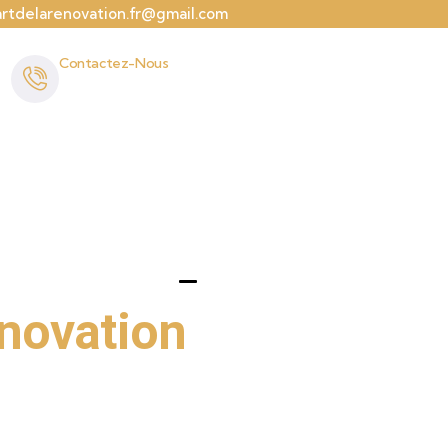
artdelarenovation.fr@gmail.com
Contactez-Nous
04 82 29 53 57
 ALPES-MARITIMES
énovation
s