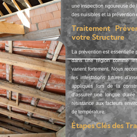
une inspection rigoureuse de l
des nuisibles et la préventi
Traitement Préve
votre Structure
La prévention est essentielle 
dans une région comme les 
varient fortement. Nous re
les infestations futures d’i
appliqués lors de la constr
d’assurer une longue durée 
résistance aux facteurs envir
de température.
Étapes Clés des Tr