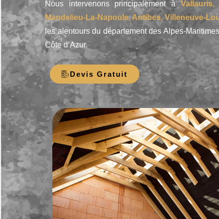
Nous intervenons principalement à
Vallauris
Mandelieu-La-Napoule, Antibes, Villeneuve-Lo
les alentours du département des Alpes-Maritimes
Côte d’Azur.
Devis Gratuit