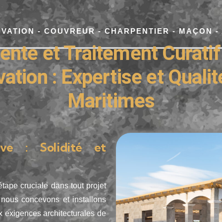
OVATION - COUVREUR - CHARPENTIER - MAÇON -
nte et Traitement Curatif
ation : Expertise et Quali
Maritimes
ve : Solidité et
tape cruciale dans tout projet
 nous concevons et installons
 exigences architecturales de